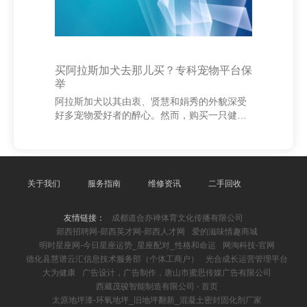
买阿拉斯加犬去那儿买？专科宠物平台保
举
阿拉斯加犬以其由衷、贤慧和娟秀的外貌深受
好多宠物爱好者的醉心。然而，购买一只健康
的阿拉斯加犬并非易事，继承正规、专科的渠
说念至关进犯。 率先，提议通过正规的宠物往
复平台购买。像“宠物之家”、“波奇网”等专科平
台，领有严格的筛选机制，确保犬只泉源正
当、健康，并提供注目的品种信息和疫苗纪
关于我们
服务指南
维修资讯
二手回收
录。这些平台赓续会提供售后干事，如健康保
险和调整干事，缩短购买风险。 其次，不错商
友情链接：
成都道合亦禅体育文化传播有限公司
量接洽正规的犬舍或繁衍者。在继承时，应实
郧西招聘网-郧西英才网-郧西人才网
爱的滋味情趣商城
地测验犬舍环境，了解母犬和幼犬的饲养情
明时星座网-今日星座运势_星座配对_性格和命运
网淘科技-官网
况，确保其生涯环境干净、卫生，且有广宽的
德化县慧谱云汇信息技术服务部（个体工商户）
光合成长运营管理平台
品系布景。同期
大为健康
广告设计，广告制作，唐山市蜜思传媒广告有限公司
西藏茂骏智能制造有限公司 - 首页
太原地坪漆-环氧地坪_旧地坪翻新_混凝土密封固化剂厂家