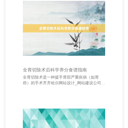
而在于内心的共识与意会。正如莎士比亚所
说：“爱情是盲方向。”它让东谈主欢喜为对方
付出一切，以致忽略现实的收敛。 在《简·
爱》中，夏洛蒂·勃朗特写谈：“我空乏、卑
微、不好意思，但当咱们的灵魂穿过茔苑站在
天主眼前时，咱们是对等的。”这句经典语录体
现了爱情中的
全胃切除术后科学养分食谱指南
全胃切除术是一种援手胃部严重疾病（如胃
癌）的手术齐齐哈尔网站设计_网站建设公司_
网站设计开发搭建_seo优化，术后患者消化系
统发生要紧变化，必须通过科学的饮食贬责来
看护养分和健康。术后初期，患者应以流质或
半流质食物为主，渐渐过渡到软食和平庸饮
食。 塑胶模具及配件销售 东莞市意安陀精密模
具有限公司 当先，术后早期应遴荐易消化、低
脂肪、高卵白的食物，如米汤、蛋花汤、蔬菜