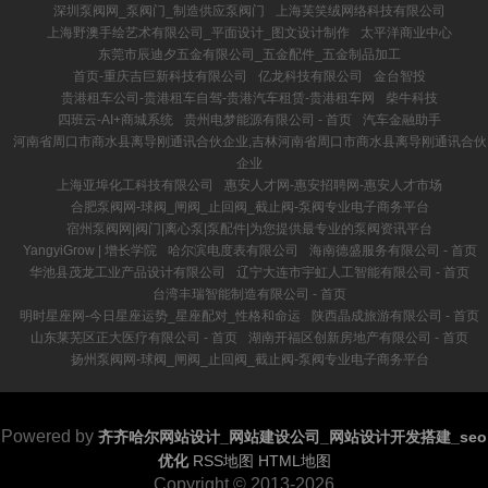
深圳泵阀网_泵阀门_制造供应泵阀门
上海芙笑绒网络科技有限公司
上海野澳手绘艺术有限公司_平面设计_图文设计制作
太平洋商业中心
东莞市辰迪夕五金有限公司_五金配件_五金制品加工
首页-重庆吉巨新科技有限公司
亿龙科技有限公司
金台智投
贵港租车公司-贵港租车自驾-贵港汽车租赁-贵港租车网
柴牛科技
四班云-AI+商城系统
贵州电梦能源有限公司 - 首页
汽车金融助手
河南省周口市商水县离导刚通讯合伙企业,吉林河南省周口市商水县离导刚通讯合伙
企业
上海亚埠化工科技有限公司
惠安人才网-惠安招聘网-惠安人才市场
合肥泵阀网-球阀_闸阀_止回阀_截止阀-泵阀专业电子商务平台
宿州泵阀网|阀门|离心泵|泵配件|为您提供最专业的泵阀资讯平台
YangyiGrow | 增长学院
哈尔滨电度表有限公司
海南德盛服务有限公司 - 首页
华池县茂龙工业产品设计有限公司
辽宁大连市宇虹人工智能有限公司 - 首页
台湾丰瑞智能制造有限公司 - 首页
明时星座网-今日星座运势_星座配对_性格和命运
陕西晶成旅游有限公司 - 首页
山东莱芜区正大医疗有限公司 - 首页
湖南开福区创新房地产有限公司 - 首页
扬州泵阀网-球阀_闸阀_止回阀_截止阀-泵阀专业电子商务平台
Powered by
齐齐哈尔网站设计_网站建设公司_网站设计开发搭建_seo
优化
RSS地图
HTML地图
Copyright © 2013-2026