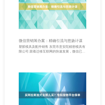
泥等。幸免浓重、辛辣和刺激性食物，以防引
起不适。同期，极少多餐是关节，逐日可进食
5-6次，每次量不宜过多。 跟着复原，可缓缓
加多卵
微信营销筹办案：精确引流与悠扬计谋
塑胶模具及配件销售 东莞市意安陀精密模具有
限公司 跟着迁移互联网的快速发展，微信已成
为企业进行品牌本质和用户运营的攻击平台。
一份有用的微信营销筹办案，关节在于精确引
流与高效悠扬。 最初，**精确引流**是基础。
通过数据分析，明确主义用户画像，长入一又
友圈告白、公众号推文、短视频等实质时势，
已毕定向投放。同期，应用微信群、KOL合营
等方式扩大传播限度，提高品牌曝光度。此
外，优化公众号实质质地，普及用户粘性，引
诱潜在客户主动宽恕。 其次，**高效悠扬**是
中枢。在引流基础上，谈判合理的悠扬旅途，
如